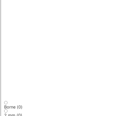
Borne
(
0
)
2 mm
(
0
)