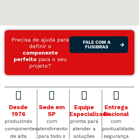
Precisa de ajuda para
FALE COM A
definir o
FUSIBRAS
componente
perfeito
para o seu
projeto?
Desde
Sede em
Equipe
Entrega
1976
SP
Especializada
Nacional
produzindo
com
pronta para
com
componentes
atendimento
atender a
pontualidade,
de alta
para todo o
soluções
segurança