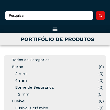
PORTIFÓLIO DE PRODUTOS
Todos as Categorias
Borne
(
0
)
2 mm
(
0
)
4 mm
(
0
)
Borne de Segurança
(
0
)
2 mm
(
0
)
Fusível
(
0
)
Fusível Cerâmico
(
0
)