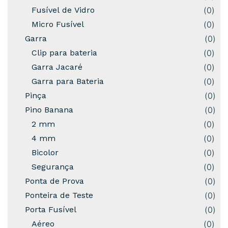
Fusível de Vidro
(
0
)
Micro Fusível
(
0
)
Garra
(
0
)
Clip para bateria
(
0
)
Garra Jacaré
(
0
)
Garra para Bateria
(
0
)
Pinça
(
0
)
Pino Banana
(
0
)
2 mm
(
0
)
4 mm
(
0
)
Bicolor
(
0
)
Segurança
(
0
)
Ponta de Prova
(
0
)
Ponteira de Teste
(
0
)
Porta Fusível
(
0
)
Aéreo
(
0
)