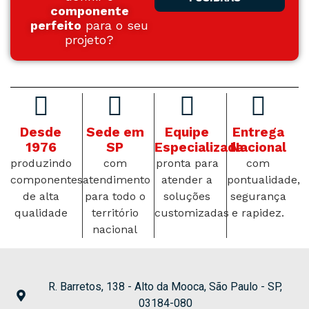
componente
perfeito
para o seu
projeto?
Desde
Sede em
Equipe
Entrega
1976
SP
Especializada
Nacional
produzindo
com
pronta para
com
componentes
atendimento
atender a
pontualidade,
de alta
para todo o
soluções
segurança
qualidade
território
customizadas
e rapidez.
nacional
R. Barretos, 138 - Alto da Mooca, São Paulo - SP,
03184-080