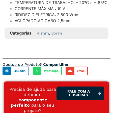
TEMPERATURA DE TRABALHO: – 20ºC a + 85ºC
CORRENTE MÁXIMA : 10 A
RIDIDEZ DIELÉTRICA: 2.500 Vrms
ACLOPADO AO CABO 2,5mm
Categorias
,
4 mm
Borne
Gostou do Produto?
Compartilhe
:
LinkedIn
WhatsApp
Email
Precisa de ajuda para
FALE COM A
definir o
FUSIBRAS
componente
perfeito
para o seu
projeto?