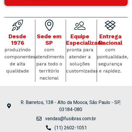
Desde
Sede em
Equipe
Entrega
1976
SP
Especializada
Nacional
produzindo
com
pronta para
com
componentes
atendimento
atender a
pontualidade,
de alta
para todo o
soluções
segurança
qualidade
território
customizadas
e rapidez.
nacional
R. Barretos, 138 - Alto da Mooca, São Paulo - SP,
03184-080
vendas@fusibras.com.br
(11) 2602-1051