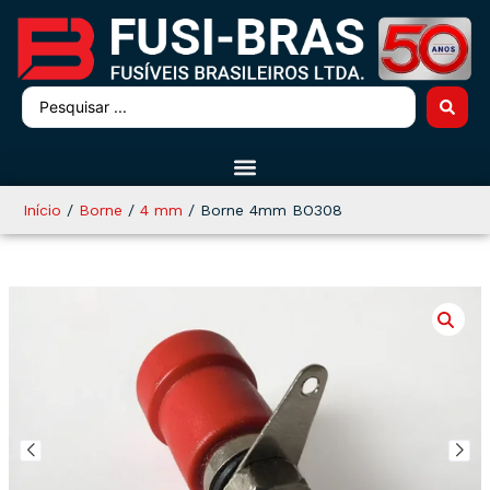
Início
/
Borne
/
4 mm
/ Borne 4mm BO308