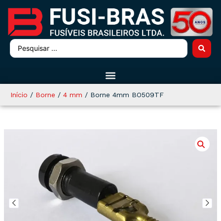
Início
/
Borne
/
4 mm
/ Borne 4mm BO509TF