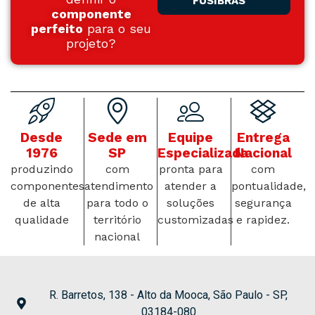
FUSIBRAS
componente
perfeito
para o seu
projeto?
Desde
Sede em
Equipe
Entrega
1976
SP
Especializada
Nacional
produzindo
com
pronta para
com
componentes
atendimento
atender a
pontualidade,
de alta
para todo o
soluções
segurança
qualidade
território
customizadas
e rapidez.
nacional
R. Barretos, 138 - Alto da Mooca, São Paulo - SP,
03184-080