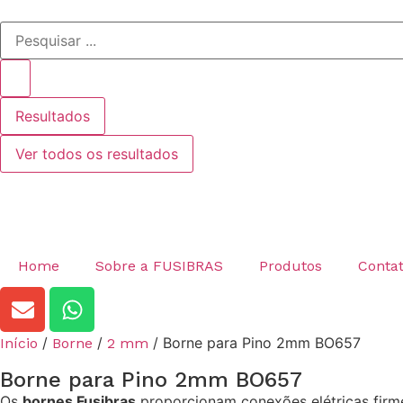
Resultados
Ver todos os resultados
Home
Sobre a FUSIBRAS
Produtos
Conta
/
/
/ Borne para Pino 2mm BO657
Início
Borne
2 mm
Borne para Pino 2mm BO657
Os
bornes Fusibras
proporcionam conexões elétricas firmes