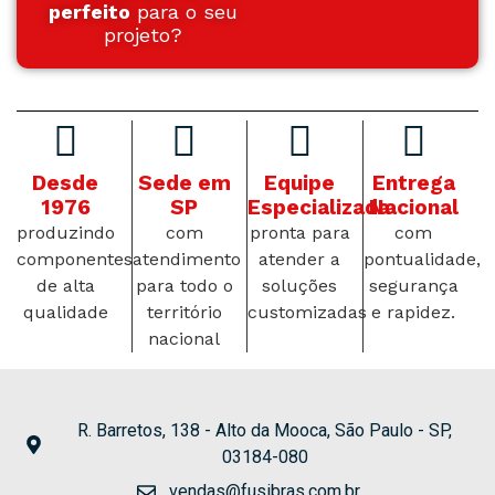
perfeito
para o seu
projeto?
Desde
Sede em
Equipe
Entrega
1976
SP
Especializada
Nacional
produzindo
com
pronta para
com
componentes
atendimento
atender a
pontualidade,
de alta
para todo o
soluções
segurança
qualidade
território
customizadas
e rapidez.
nacional
R. Barretos, 138 - Alto da Mooca, São Paulo - SP,
03184-080
vendas@fusibras.com.br