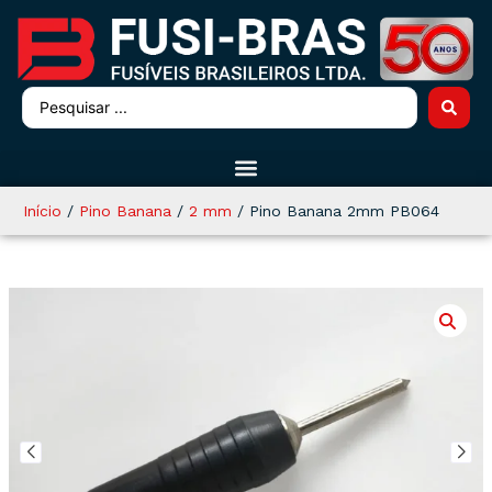
Início
/
Pino Banana
/
2 mm
/ Pino Banana 2mm PB064