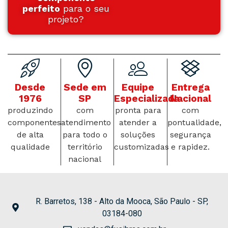
perfeito
para o seu
projeto?
Desde
Sede em
Equipe
Entrega
1976
SP
Especializada
Nacional
produzindo
com
pronta para
com
componentes
atendimento
atender a
pontualidade,
de alta
para todo o
soluções
segurança
qualidade
território
customizadas
e rapidez.
nacional
R. Barretos, 138 - Alto da Mooca, São Paulo - SP,
03184-080