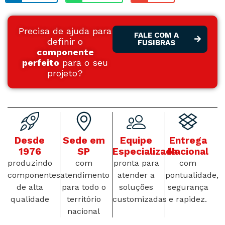
Precisa de ajuda para
FALE COM A
definir o
FUSIBRAS
componente
perfeito
para o seu
projeto?
Desde
Sede em
Equipe
Entrega
1976
SP
Especializada
Nacional
produzindo
com
pronta para
com
componentes
atendimento
atender a
pontualidade,
de alta
para todo o
soluções
segurança
qualidade
território
customizadas
e rapidez.
nacional