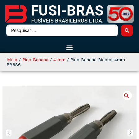
Início
/
Pino Banana
/
4 mm
/ Pino Banana Bicolor 4mm
PB686