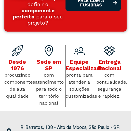
FALE COM A
definir o
FUSIBRAS
componente
perfeito
para o seu
projeto?
Desde
Sede em
Equipe
Entrega
1976
SP
Especializada
Nacional
produzindo
com
pronta para
com
componentes
atendimento
atender a
pontualidade,
de alta
para todo o
soluções
segurança
qualidade
território
customizadas
e rapidez.
nacional
R. Barretos, 138 - Alto da Mooca, São Paulo - SP,