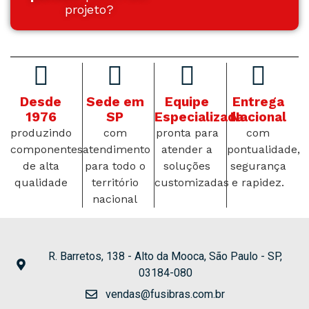
projeto?
Desde
Sede em
Equipe
Entrega
1976
SP
Especializada
Nacional
produzindo
com
pronta para
com
componentes
atendimento
atender a
pontualidade,
de alta
para todo o
soluções
segurança
qualidade
território
customizadas
e rapidez.
nacional
R. Barretos, 138 - Alto da Mooca, São Paulo - SP,
03184-080
vendas@fusibras.com.br