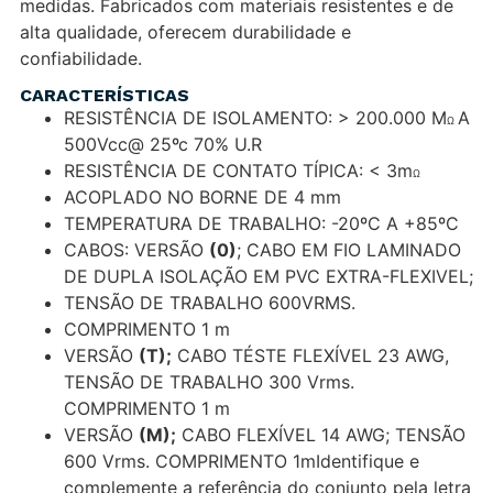
medidas. Fabricados com materiais resistentes e de
alta qualidade, oferecem durabilidade e
confiabilidade.
CARACTERÍSTICAS
RESISTÊNCIA DE ISOLAMENTO: > 200.000 M
A
Ω
500Vcc@ 25ºc 70% U.R
RESISTÊNCIA DE CONTATO TÍPICA: < 3m
Ω
ACOPLADO NO BORNE DE 4 mm
TEMPERATURA DE TRABALHO: -20ºC A +85ºC
CABOS: VERSÃO
(0)
; CABO EM FIO LAMINADO
DE DUPLA ISOLAÇÃO EM PVC EXTRA-FLEXIVEL;
TENSÃO DE TRABALHO 600VRMS.
COMPRIMENTO 1 m
VERSÃO
(T);
CABO TÉSTE FLEXÍVEL 23 AWG,
TENSÃO DE TRABALHO 300 Vrms.
COMPRIMENTO 1 m
VERSÃO
(M);
CABO FLEXÍVEL 14 AWG; TENSÃO
600 Vrms. COMPRIMENTO 1mIdentifique e
complemente a referência do conjunto pela letra